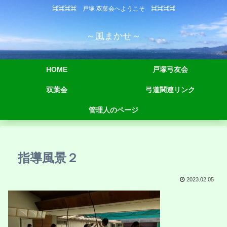
⌘⌘⌘⌘ 戸塚 双葉会へようこそ ⌘⌘⌘⌘
～風まかせ～
HOME
戸塚弓友会
双葉会
弓道関連リンク
管理人のページ
指導風景２
2023.02.05