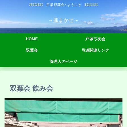
⌘⌘⌘⌘ 戸塚 双葉会へようこそ ⌘⌘⌘⌘
～風まかせ～
HOME
戸塚弓友会
双葉会
弓道関連リンク
管理人のページ
双葉会 飲み会