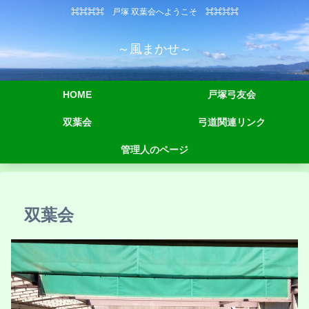
⌘⌘⌘⌘ 戸塚 双葉会へようこそ ⌘⌘⌘⌘
～風まかせ～
HOME
戸塚弓友会
双葉会
弓道関連リンク
管理人のページ
双葉会