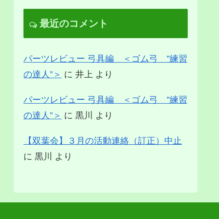
最近のコメント
パーツレビュー 弓具編 ＜ゴム弓 ”練習
の達人”＞
に
井上
より
パーツレビュー 弓具編 ＜ゴム弓 ”練習
の達人”＞
に
黒川
より
【双葉会】３月の活動連絡（訂正）中止
に
黒川
より