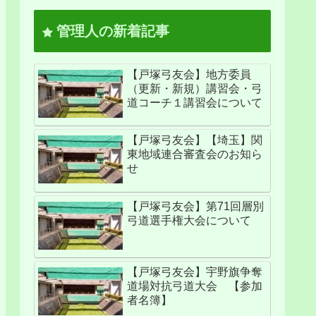
管理人の新着記事
【戸塚弓友会】地方委員
（更新・新規）講習会・弓
道コーチ１講習会について
【戸塚弓友会】【埼玉】関
東地域連合審査会のお知ら
せ
【戸塚弓友会】第71回層別
弓道選手権大会について
【戸塚弓友会】宇野旗争奪
道場対抗弓道大会 【参加
者名簿】