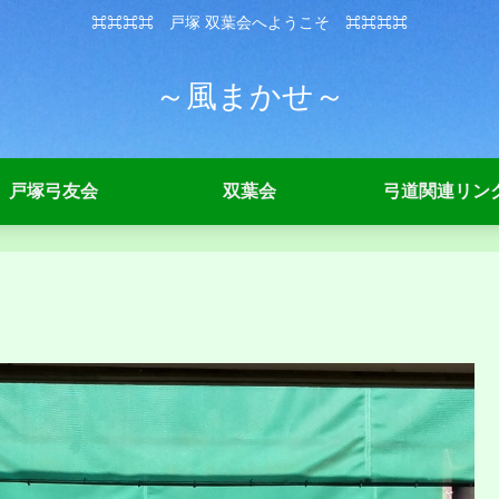
⌘⌘⌘⌘ 戸塚 双葉会へようこそ ⌘⌘⌘⌘
～風まかせ～
戸塚弓友会
双葉会
弓道関連リン