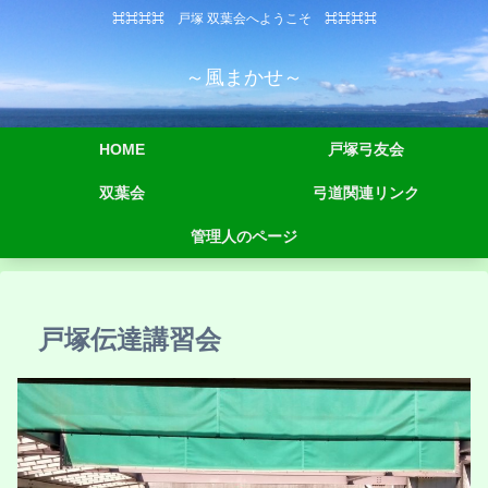
⌘⌘⌘⌘ 戸塚 双葉会へようこそ ⌘⌘⌘⌘
～風まかせ～
HOME
戸塚弓友会
双葉会
弓道関連リンク
管理人のページ
戸塚伝達講習会