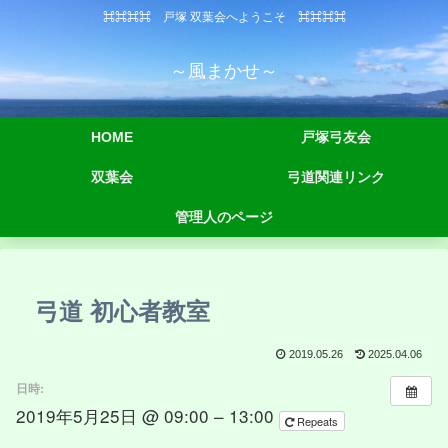
⌘⌘⌘⌘ 戸塚 双葉会へようこそ ⌘⌘⌘⌘
～風まかせ～
HOME
戸塚弓友会
双葉会
弓道関連リンク
管理人のページ
弓道 初心者教室
2019.05.26
2025.04.06
日時:
2019年5月25日 @ 09:00 – 13:00
Repeats