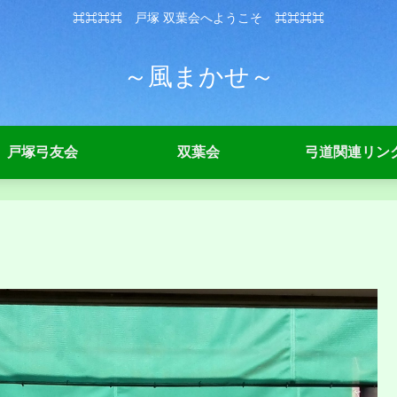
⌘⌘⌘⌘ 戸塚 双葉会へようこそ ⌘⌘⌘⌘
～風まかせ～
戸塚弓友会
双葉会
弓道関連リン