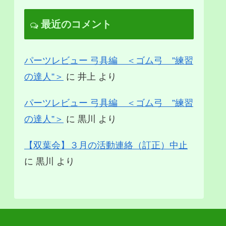
最近のコメント
パーツレビュー 弓具編 ＜ゴム弓 ”練習
の達人”＞
に
井上
より
パーツレビュー 弓具編 ＜ゴム弓 ”練習
の達人”＞
に
黒川
より
【双葉会】３月の活動連絡（訂正）中止
に
黒川
より