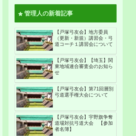
管理人の新着記事
【戸塚弓友会】地方委員
（更新・新規）講習会・弓
道コーチ１講習会について
【戸塚弓友会】【埼玉】関
東地域連合審査会のお知ら
せ
【戸塚弓友会】第71回層別
弓道選手権大会について
【戸塚弓友会】宇野旗争奪
道場対抗弓道大会 【参加
者名簿】