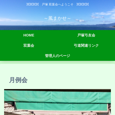
⌘⌘⌘⌘ 戸塚 双葉会へようこそ ⌘⌘⌘⌘
～風まかせ～
HOME
戸塚弓友会
双葉会
弓道関連リンク
管理人のページ
月例会