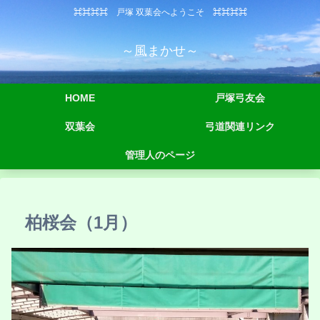
⌘⌘⌘⌘ 戸塚 双葉会へようこそ ⌘⌘⌘⌘
～風まかせ～
HOME
戸塚弓友会
双葉会
弓道関連リンク
管理人のページ
柏桜会（1月）