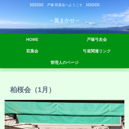
⌘⌘⌘⌘ 戸塚 双葉会へようこそ ⌘⌘⌘⌘
～風まかせ～
HOME
戸塚弓友会
双葉会
弓道関連リンク
管理人のページ
柏桜会（1月）