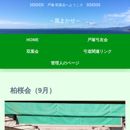
⌘⌘⌘⌘ 戸塚 双葉会へようこそ ⌘⌘⌘⌘
～風まかせ～
HOME
戸塚弓友会
双葉会
弓道関連リンク
管理人のページ
柏桜会（9月）