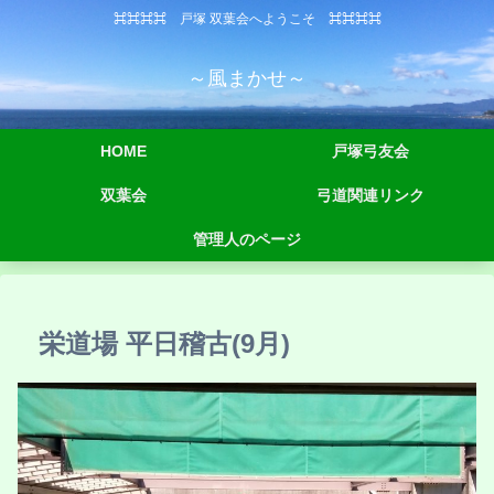
⌘⌘⌘⌘ 戸塚 双葉会へようこそ ⌘⌘⌘⌘
～風まかせ～
HOME
戸塚弓友会
双葉会
弓道関連リンク
管理人のページ
栄道場 平日稽古(9月)