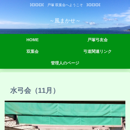
⌘⌘⌘⌘ 戸塚 双葉会へようこそ ⌘⌘⌘⌘
～風まかせ～
HOME
戸塚弓友会
双葉会
弓道関連リンク
管理人のページ
水弓会（11月）