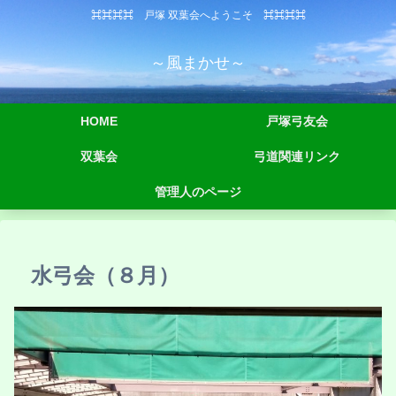
⌘⌘⌘⌘ 戸塚 双葉会へようこそ ⌘⌘⌘⌘
～風まかせ～
HOME
戸塚弓友会
双葉会
弓道関連リンク
管理人のページ
水弓会（８月）