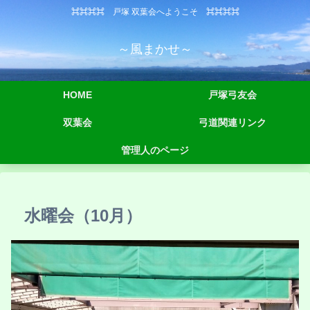
⌘⌘⌘⌘ 戸塚 双葉会へようこそ ⌘⌘⌘⌘
～風まかせ～
HOME
戸塚弓友会
双葉会
弓道関連リンク
管理人のページ
水曜会（10月）