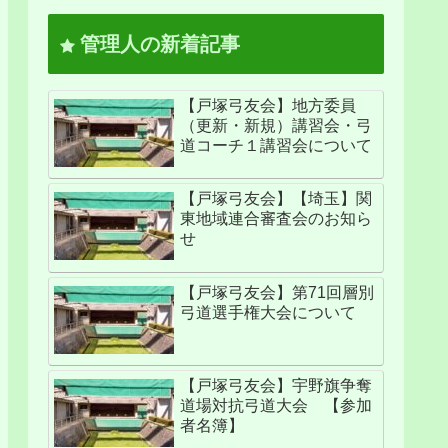
管理人の新着記事
【戸塚弓友会】地方委員
（更新・新規）講習会・弓
道コーチ１講習会について
【戸塚弓友会】【埼玉】関
東地域連合審査会のお知ら
せ
【戸塚弓友会】第71回層別
弓道選手権大会について
【戸塚弓友会】宇野旗争奪
道場対抗弓道大会 【参加
者名簿】