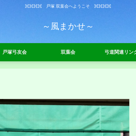
⌘⌘⌘⌘ 戸塚 双葉会へようこそ ⌘⌘⌘⌘
～風まかせ～
戸塚弓友会
双葉会
弓道関連リン