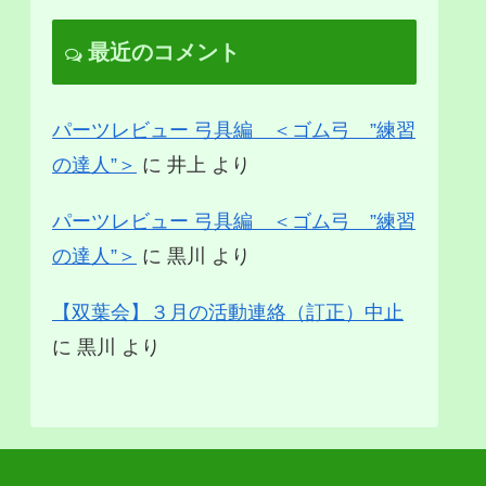
最近のコメント
パーツレビュー 弓具編 ＜ゴム弓 ”練習
の達人”＞
に
井上
より
パーツレビュー 弓具編 ＜ゴム弓 ”練習
の達人”＞
に
黒川
より
【双葉会】３月の活動連絡（訂正）中止
に
黒川
より