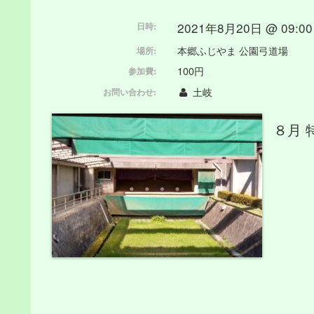
2021年8月20日 @ 09:00 
日時:
本郷ふじやま 公園弓道場
場所:
100円
参加費:
土岐
お問い合わせ:
８月 