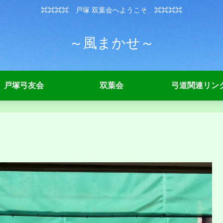
⌘⌘⌘⌘ 戸塚 双葉会へようこそ ⌘⌘⌘⌘
～風まかせ～
戸塚弓友会
双葉会
弓道関連リン