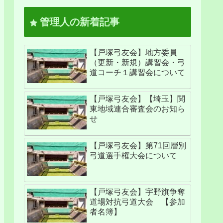
管理人の新着記事
【戸塚弓友会】地方委員
（更新・新規）講習会・弓
道コーチ１講習会について
【戸塚弓友会】【埼玉】関
東地域連合審査会のお知ら
せ
【戸塚弓友会】第71回層別
弓道選手権大会について
【戸塚弓友会】宇野旗争奪
道場対抗弓道大会 【参加
者名簿】