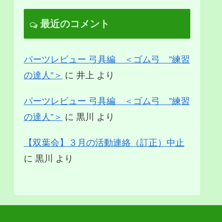
最近のコメント
パーツレビュー 弓具編 ＜ゴム弓 ”練習
の達人”＞
に
井上
より
パーツレビュー 弓具編 ＜ゴム弓 ”練習
の達人”＞
に
黒川
より
【双葉会】３月の活動連絡（訂正）中止
に
黒川
より