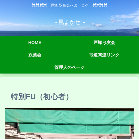
⌘⌘⌘⌘ 戸塚 双葉会へようこそ ⌘⌘⌘⌘
～風まかせ～
HOME
戸塚弓友会
双葉会
弓道関連リンク
管理人のページ
特別FU（初心者）