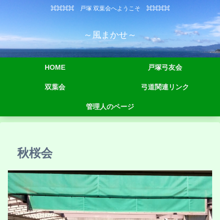
⌘⌘⌘⌘ 戸塚 双葉会へようこそ ⌘⌘⌘⌘
～風まかせ～
HOME
戸塚弓友会
双葉会
弓道関連リンク
管理人のページ
秋桜会