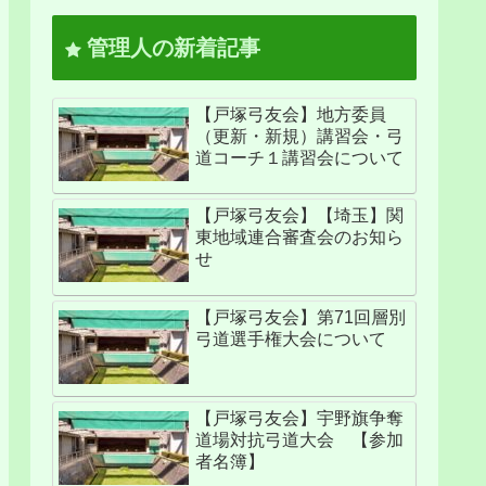
管理人の新着記事
【戸塚弓友会】地方委員
（更新・新規）講習会・弓
道コーチ１講習会について
【戸塚弓友会】【埼玉】関
東地域連合審査会のお知ら
せ
【戸塚弓友会】第71回層別
弓道選手権大会について
【戸塚弓友会】宇野旗争奪
道場対抗弓道大会 【参加
者名簿】