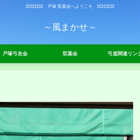
⌘⌘⌘⌘ 戸塚 双葉会へようこそ ⌘⌘⌘⌘
～風まかせ～
戸塚弓友会
双葉会
弓道関連リン