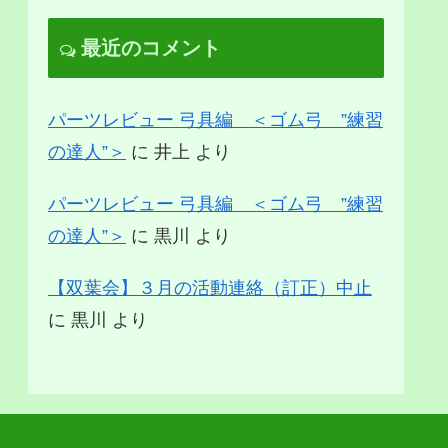
最近のコメント
パーツレビュー 弓具編 ＜ゴム弓 ”練習
の達人”＞
に
井上
より
パーツレビュー 弓具編 ＜ゴム弓 ”練習
の達人”＞
に
黒川
より
【双葉会】３月の活動連絡（訂正）中止
に
黒川
より