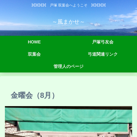
⌘⌘⌘⌘ 戸塚 双葉会へようこそ ⌘⌘⌘⌘
～風まかせ～
HOME
戸塚弓友会
双葉会
弓道関連リンク
管理人のページ
金曜会（8月）