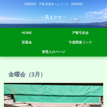
⌘⌘⌘⌘ 戸塚 双葉会へようこそ ⌘⌘⌘⌘
～風まかせ～
HOME
戸塚弓友会
双葉会
弓道関連リンク
管理人のページ
金曜会（3月）