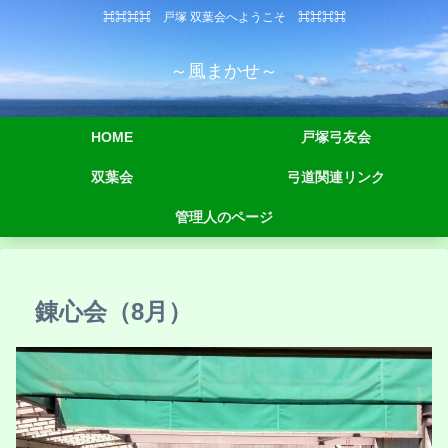
⌘⌘⌘⌘ 戸塚 双葉会へようこそ ⌘⌘⌘⌘
～風まかせ～
HOME
戸塚弓友会
双葉会
弓道関連リンク
管理人のページ
錬心会（8月）