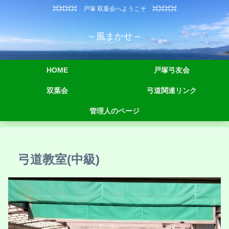
⌘⌘⌘⌘ 戸塚 双葉会へようこそ ⌘⌘⌘⌘
～風まかせ～
HOME
戸塚弓友会
双葉会
弓道関連リンク
管理人のページ
弓道教室(中級)