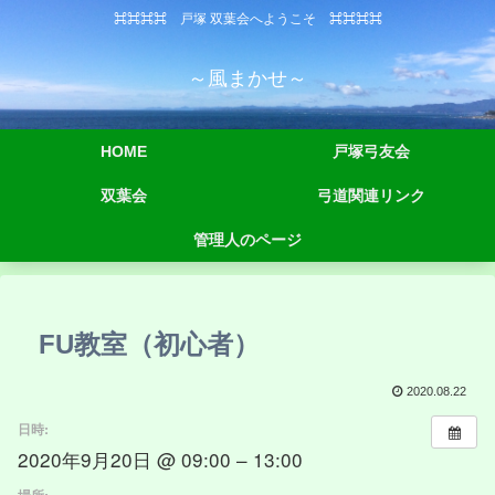
⌘⌘⌘⌘ 戸塚 双葉会へようこそ ⌘⌘⌘⌘
～風まかせ～
HOME
戸塚弓友会
双葉会
弓道関連リンク
管理人のページ
FU教室（初心者）
2020.08.22
日時:
2020年9月20日 @ 09:00 – 13:00
場所: