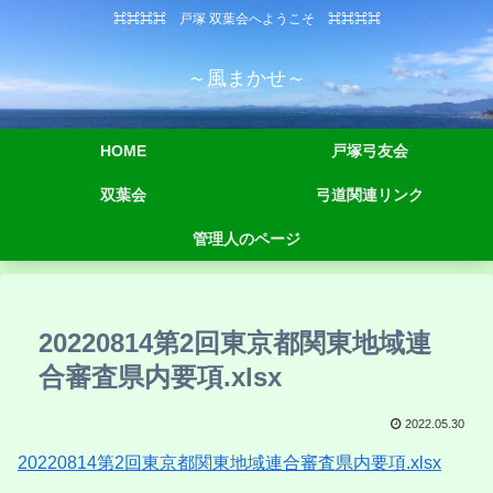
⌘⌘⌘⌘ 戸塚 双葉会へようこそ ⌘⌘⌘⌘
～風まかせ～
HOME
戸塚弓友会
双葉会
弓道関連リンク
管理人のページ
20220814第2回東京都関東地域連
合審査県内要項.xlsx
2022.05.30
20220814第2回東京都関東地域連合審査県内要項.xlsx